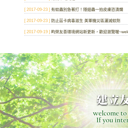
[ 2017-09-23 ]
有蚊蟲別急著打！隱翅蟲一拍皮膚恐潰爛
[ 2017-09-23 ]
防止茲卡病毒滋生 美軍機災區灑滅蚊劑
[ 2017-09-19 ]
畇榮友善環境網站新更新，歡迎瀏覽喔~welcome to yu